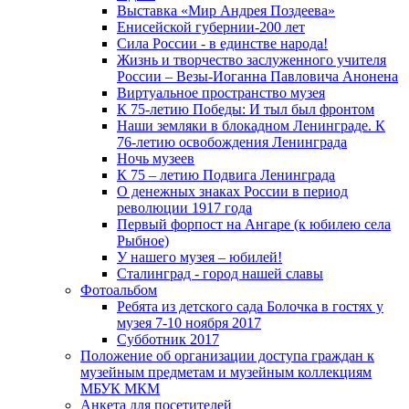
Выставка «Мир Андрея Поздеева»
Енисейской губернии-200 лет
Сила России - в единстве народа!
Жизнь и творчество заслуженного учителя
России – Везы-Иоганна Павловича Анонена
Виртуальное пространство музея
К 75-летию Победы: И тыл был фронтом
Наши земляки в блокадном Ленинграде. К
76-летию освобождения Ленинграда
Ночь музеев
К 75 – летию Подвига Ленинграда
О денежных знаках России в период
революции 1917 года
Первый форпост на Ангаре (к юбилею села
Рыбное)
У нашего музея – юбилей!
Сталинград - город нашей славы
Фотоальбом
Ребята из детского сада Болочка в гостях у
музея 7-10 ноября 2017
Субботник 2017
Положение об организации доступа граждан к
музейным предметам и музейным коллекциям
МБУК МКМ
Анкета для посетителей