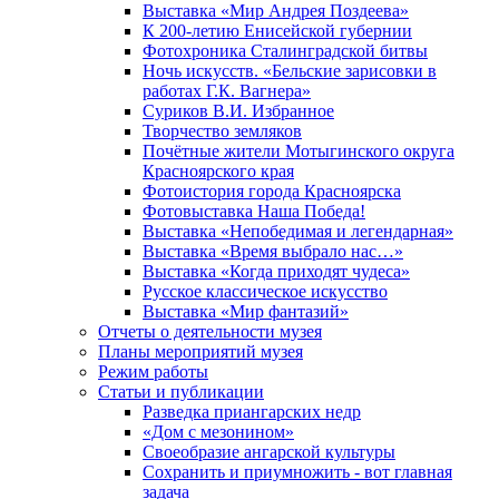
Выставка «Мир Андрея Поздеева»
К 200-летию Енисейской губернии
Фотохроника Сталинградской битвы
Ночь искусств. «Бельские зарисовки в
работах Г.К. Вагнера»
Суриков В.И. Избранное
Творчество земляков
Почётные жители Мотыгинского округа
Красноярского края
Фотоистория города Красноярска
Фотовыставка Наша Победа!
Выставка «Непобедимая и легендарная»
Выставка «Время выбрало нас…»
Выставка «Когда приходят чудеса»
Русское классическое искусство
Выставка «Мир фантазий»
Отчеты о деятельности музея
Планы мероприятий музея
Режим работы
Статьи и публикации
Разведка приангарских недр
«Дом с мезонином»
Своеобразие ангарской культуры
Сохранить и приумножить - вот главная
задача