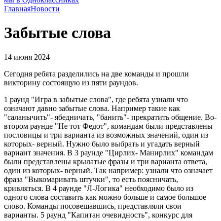
Главная
Новости
Забытые слова
14 июня 2024
Сегодня ребята разделились на две команды и прошли
викторину состоящую из пяти раундов.
1 раунд "Игра в забытые слова", где ребята узнали что
означают давно забытые слова. Например такие как
"саланычить"- ябедничать, "банить"- прекратить общение. Во-
втором раунде "Не тот Федот", командам были представлены
пословицы и три варианта из возможных значений, один из
которых- верный. Нужно было выбрать и угадать верный
вариант значения. В 3 раунде "Цирлих- Манирлих" командам
были представлены крылатые фразы и три варианта ответа,
один из которых- верный. Так например: узнали что означает
фраза "Выкомаривать штучки", то есть поясничать,
кривляться. В 4 раунде "Л-Логика" необходимо было из
одного слова составить как можно больше и самое большое
слово. Команды посовещавшись, представляли свои
варианты. 5 раунд "Капитан очевидность", конкурс для