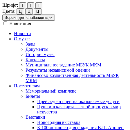
Шрифт:
Т
Т
Т
Цвета:
Ц
Ц
Ц
Версия для слабовидящих
Навигация
Новости
О музее
Залы
Документы
История музея
Контакты
Муниципальное задание МБУК МКМ
Результаты независимой оценки
Финансово-хозяйственная деятельность МБУК
МКМ
Посетителям
Мемориальный комплекс
Билеты
Прейскурант цен на оказываемые услуги
Пушкинская карта — твой пропуск в мир
искусства
Выставки
Новогодняя выставка
К 100-летию со дня рождения В.П. Анонен