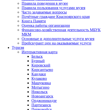
Правила поведения в музее
Правила пользования услугами музея
Часто задаваемые вопросы
Почётные граждане Красноярского края
Книга Памяти
Оценка работы организации
Финансово-хозяйственная деятельность МБУК
МКМ
Основные и дополнительные услуги музея
Прейскурант цен на оказываемые услуги
Туризм
Интерактивная карта
Бельск
Бурный
Кировский
Кирсантьево
Кандаки
Кулаково
Машуковка
Мотыгино
Никольск
Новоангарск
Орджоникидзе
Партизанск
Первомайск