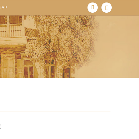
ТУР
)